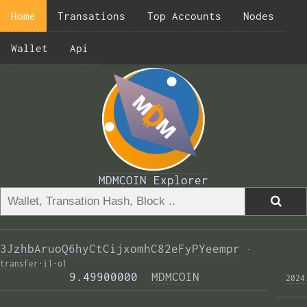
Home
Transations
Top Accounts
Nodes
Wallet
Api
MDMCOIN Explorer
3JzhbAruoQ6hyCtCijxomhC82eFyPYeempr
·
transfer
·
i1
·
o1
          9.49900000  
MDMCOIN
2024
——————————————————————————————————————— 