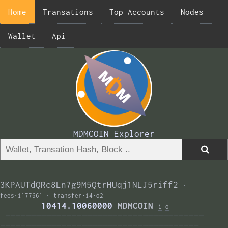
Home
Transations
Top Accounts
Nodes
Wallet
Api
MDMCOIN Explorer
3KPAUTdQRc8Ln7g9M5QtrHUqj1NLJ5riff2
·
fees
·
i177661
·
transfer
·
i4
·
o2
        10414.10060000 
MDMCOIN
i
o
———————————————————————————————————————  
——————————————————————————————————————— 