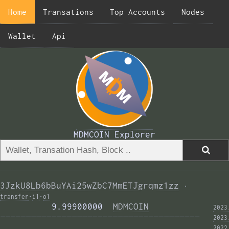
Home
Transations
Top Accounts
Nodes
Wallet
Api
MDMCOIN Explorer
3JzkU8Lb6bBuYAi25wZbC7MmETJgrqmz1zz
·
transfer
·
i1
·
o1
          9.99900000  
MDMCOIN
2023
——————————————————————————————————————— 
2023
2022