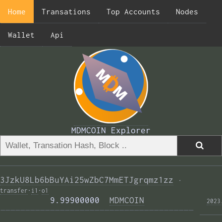
Home
Transations
Top Accounts
Nodes
Wallet
Api
MDMCOIN Explorer
3JzkU8Lb6bBuYAi25wZbC7MmETJgrqmz1zz
·
transfer
·
i1
·
o1
          9.99900000  
MDMCOIN
2023
——————————————————————————————————————— 