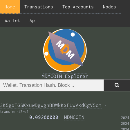
Home
Transations
Top Accounts
Nodes
Wallet
Api
MDMCOIN Explorer
3K5gqTGSKxuwDgwghBDWkKxFUwVkdCgV5om
·
transfer
·
i2
·
o5
          0.09200000  
MDMCOIN
2024
——————————————————————————————————————— 
2024
2024