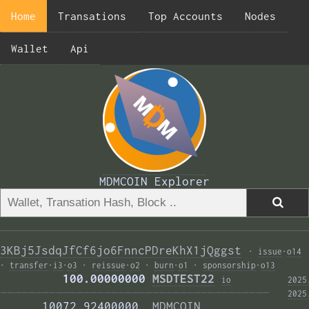
Home
Transations
Top Accounts
Nodes
Wallet
Api
MDMCOIN Explorer
3KBj5JsdqJfCf6jo6FnncPDreKhX1jQggst
·
issue
·
o14
·
transfer
·
i3
·
o3
·
reissue
·
o2
·
burn
·
o1
·
sponsorship
·
o13
         100.00000000 
MSDTEST22
i
o
2025
——————————————————————————————————————— 
2025
      10072.92400000  
MDMCOIN