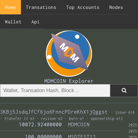
Home
Transations
Top Accounts
Nodes
Wallet
Api
MDMCOIN Explorer
3KBj5JsdqJfCf6jo6FnncPDreKhX1jQggst
·
issue
·
o14
·
transfer
·
i3
·
o3
·
reissue
·
o2
·
burn
·
o1
·
sponsorship
·
o13
      10072.92400000  
MDMCOIN
2025
——————————————————————————————————————— 
2025
        100.00000000  
MSDTEST12
2025