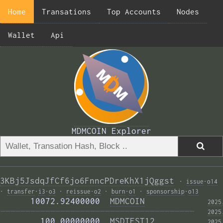
Home
Transations
Top Accounts
Nodes
Wallet
Api
MDMCOIN Explorer
3KBj5JsdqJfCf6jo6FnncPDreKhX1jQggst
·
issue
·
o14
·
transfer
·
i3
·
o3
·
reissue
·
o2
·
burn
·
o1
·
sponsorship
·
o13
      10072.92400000  
MDMCOIN
2025
——————————————————————————————————————— 
2025
        100.00000000  
MSDTEST12
2025