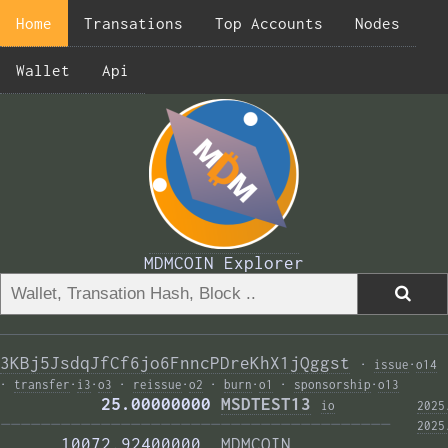
Home
Transations
Top Accounts
Nodes
Wallet
Api
MDMCOIN Explorer
3KBj5JsdqJfCf6jo6FnncPDreKhX1jQggst
·
issue
·
o14
·
transfer
·
i3
·
o3
·
reissue
·
o2
·
burn
·
o1
·
sponsorship
·
o13
          25.00000000 
MSDTEST13
i
o
2025
——————————————————————————————————————— 
2025
      10072.92400000  
MDMCOIN