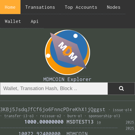
Home
Transations
Top Accounts
Nodes
Wallet
Api
MDMCOIN Explorer
3KBj5JsdqJfCf6jo6FnncPDreKhX1jQggst
·
issue
·
o14
·
transfer
·
i3
·
o3
·
reissue
·
o2
·
burn
·
o1
·
sponsorship
·
o13
        1000.00000000 
MSDTEST13
i
o
2025
——————————————————————————————————————— 
2025
      10072.92400000  
MDMCOIN