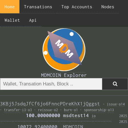
Home
Transations
Top Accounts
Nodes
Wallet
Api
MDMCOIN Explorer
3KBj5JsdqJfCf6jo6FnncPDreKhX1jQggst
·
issue
·
o14
·
transfer
·
i3
·
o3
·
reissue
·
o2
·
burn
·
o1
·
sponsorship
·
o13
         100.00000000 
msdtest14
i
o
2025
——————————————————————————————————————— 
2025
      10072.92400000  
MDMCOIN