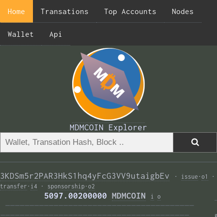
Home
Transations
Top Accounts
Nodes
Wallet
Api
MDMCOIN Explorer
3KDSm5r2PAR3HkS1hq4yFcG3VV9utaigbEv
·
issue
·
o1
·
transfer
·
i4
·
sponsorship
·
o2
         5097.00200000 
MDMCOIN
i
o
———————————————————————————————————————  
——————————————————————————————————————— 