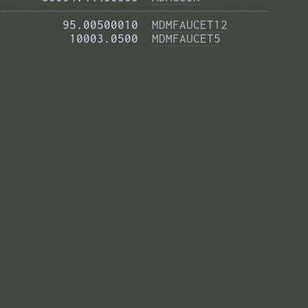
——————————————————————————————————————— 
         95.00500010  
MDMFAUCET12
          10003.0500  
MDMFAUCET5