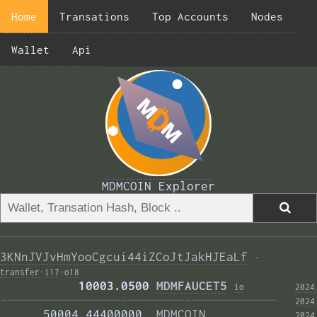
Home
Transations
Top Accounts
Nodes
Wallet
Api
MDMCOIN Explorer
3KNnJVJvHmYooCgcui44iZCoJtJakHJEaLf
·
transfer
·
i17
·
o18
           10003.0500 
MDMFAUCET5
i
o
2024
——————————————————————————————————————— 
2024
      50004.44400000  
MDMCOIN
2024