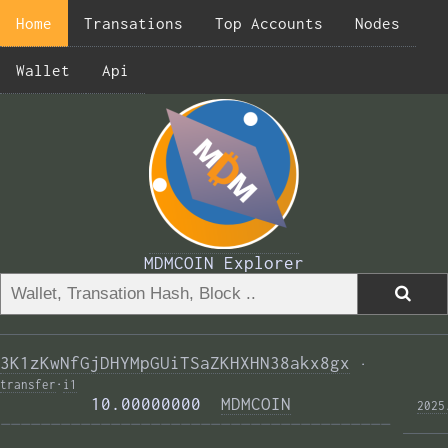
Home
Transations
Top Accounts
Nodes
Wallet
Api
MDMCOIN Explorer
3K1zKwNfGjDHYMpGUiTSaZKHXHN38akx8gx
·
transfer
·
i1
         10.00000000  
MDMCOIN
2025
——————————————————————————————————————— 