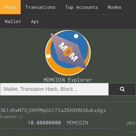
Home
Transations
Top Accounts
Nodes
Wallet
Api
MDMCOIN Explorer
3K1zKwNfGjDHYMpGUiTSaZKHXHN38akx8gx
·
transfer
·
i1
         10.00000000  
MDMCOIN
2025
——————————————————————————————————————— 