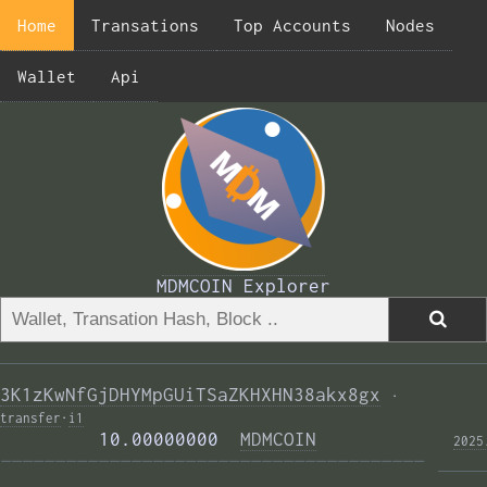
Home
Transations
Top Accounts
Nodes
Wallet
Api
MDMCOIN Explorer
3K1zKwNfGjDHYMpGUiTSaZKHXHN38akx8gx
·
transfer
·
i1
         10.00000000  
MDMCOIN
2025
——————————————————————————————————————— 