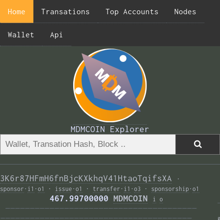
Home
Transations
Top Accounts
Nodes
Wallet
Api
MDMCOIN Explorer
3K6r87HFmH6fnBjcKXkhqV41HtaoTqifsXA
·
sponsor
·
i1
·
o1
·
issue
·
o1
·
transfer
·
i1
·
o3
·
sponsorship
·
o1
          467.99700000 
MDMCOIN
i
o
———————————————————————————————————————  
——————————————————————————————————————— 