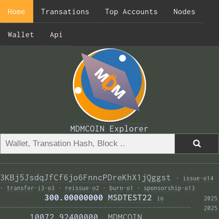
Home
Transations
Top Accounts
Nodes
Wallet
Api
MDMCOIN Explorer
3KBj5JsdqJfCf6jo6FnncPDreKhX1jQggst
·
issue
·
o14
·
transfer
·
i3
·
o3
·
reissue
·
o2
·
burn
·
o1
·
sponsorship
·
o13
         300.00000000 
MSDTEST22
i
o
2025
——————————————————————————————————————— 
2025
      10072.92400000  
MDMCOIN