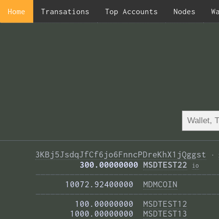
Home
Transations
Top Accounts
Nodes
W
3KBj5JsdqJfCf6jo6FnncPDreKhX1jQggst
·
         300.00000000 
MSDTEST22
i
o
—————————————————————————————————————
      10072.92400000  
MDMCOIN
—————————————————————————————————————
        100.00000000  
MSDTEST12
       1000.00000000  
MSDTEST13