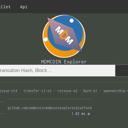
allet
Api
MDMCOIN Explorer
issue
·
o14
·
transfer
·
i3
·
o3
·
reissue
·
o2
·
burn
·
o1
·
sponsorship
·
—— 
github.com/mdmcoin/mdmcoinexplorerplatform
—— 
1.82 ms 
◑