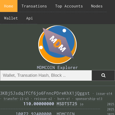
Home
Transations
Top Accounts
Nodes
Wallet
Api
MDMCOIN Explorer
3KBj5JsdqJfCf6jo6FnncPDreKhX1jQggst
·
issue
·
o14
·
transfer
·
i3
·
o3
·
reissue
·
o2
·
burn
·
o1
·
sponsorship
·
o13
         110.00000000 
MSDTST25
i
o
2025
——————————————————————————————————————— 
2025
      10072.92400000  
MDMCOIN
2025