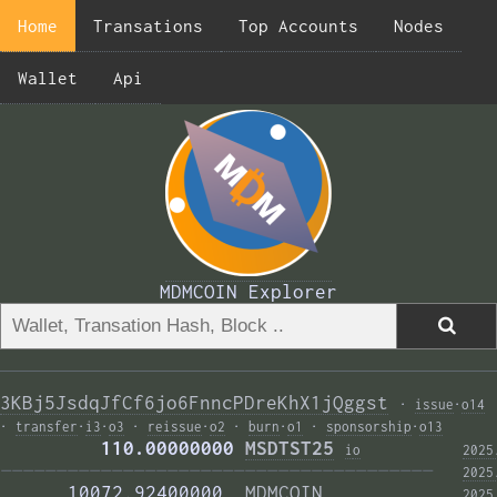
Home
Transations
Top Accounts
Nodes
Wallet
Api
MDMCOIN Explorer
3KBj5JsdqJfCf6jo6FnncPDreKhX1jQggst
·
issue
·
o14
·
transfer
·
i3
·
o3
·
reissue
·
o2
·
burn
·
o1
·
sponsorship
·
o13
         110.00000000 
MSDTST25
i
o
2025
——————————————————————————————————————— 
2025
      10072.92400000  
MDMCOIN
2025