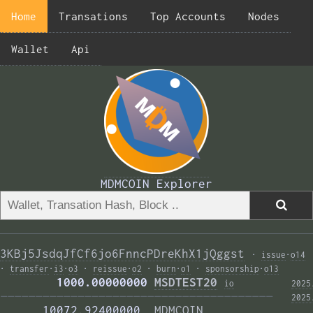
Home
Transations
Top Accounts
Nodes
Wallet
Api
MDMCOIN Explorer
3KBj5JsdqJfCf6jo6FnncPDreKhX1jQggst
·
issue
·
o14
·
transfer
·
i3
·
o3
·
reissue
·
o2
·
burn
·
o1
·
sponsorship
·
o13
        1000.00000000 
MSDTEST20
i
o
2025
——————————————————————————————————————— 
2025
      10072.92400000  
MDMCOIN