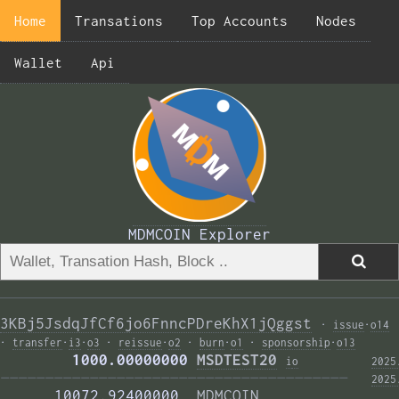
Home
Transations
Top Accounts
Nodes
Wallet
Api
MDMCOIN Explorer
3KBj5JsdqJfCf6jo6FnncPDreKhX1jQggst
·
issue
·
o14
·
transfer
·
i3
·
o3
·
reissue
·
o2
·
burn
·
o1
·
sponsorship
·
o13
        1000.00000000 
MSDTEST20
i
o
2025
——————————————————————————————————————— 
2025
      10072.92400000  
MDMCOIN