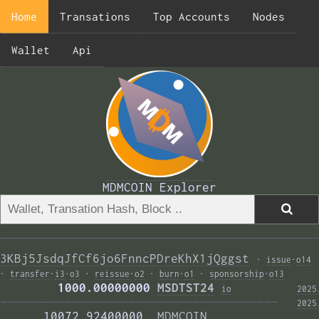
Home
Transations
Top Accounts
Nodes
Wallet
Api
MDMCOIN Explorer
3KBj5JsdqJfCf6jo6FnncPDreKhX1jQggst
·
issue
·
o14
·
transfer
·
i3
·
o3
·
reissue
·
o2
·
burn
·
o1
·
sponsorship
·
o13
        1000.00000000 
MSDTST24
i
o
2025
——————————————————————————————————————— 
2025
      10072.92400000  
MDMCOIN