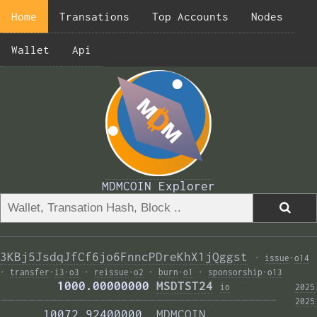
Home
Transations
Top Accounts
Nodes
Wallet
Api
MDMCOIN Explorer
3KBj5JsdqJfCf6jo6FnncPDreKhX1jQggst
·
issue
·
o14
·
transfer
·
i3
·
o3
·
reissue
·
o2
·
burn
·
o1
·
sponsorship
·
o13
        1000.00000000 
MSDTST24
i
o
2025
——————————————————————————————————————— 
2025
      10072.92400000  
MDMCOIN