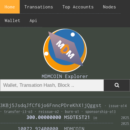
Home
Transations
Top Accounts
Nodes
Wallet
Api
MDMCOIN Explorer
3KBj5JsdqJfCf6jo6FnncPDreKhX1jQggst
·
issue
·
o14
·
transfer
·
i3
·
o3
·
reissue
·
o2
·
burn
·
o1
·
sponsorship
·
o13
         300.00000000 
MSDTEST21
i
o
2025
——————————————————————————————————————— 
2025
      10072.92400000  
MDMCOIN