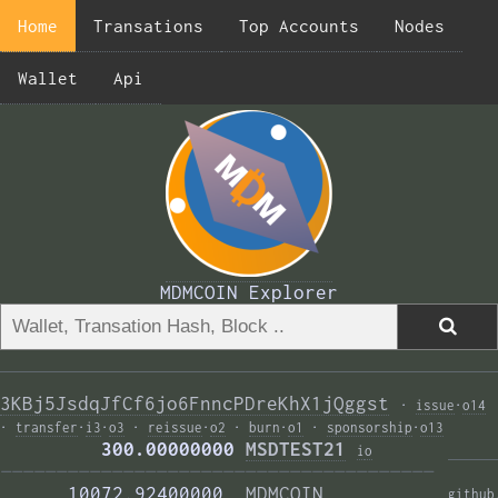
Home
Transations
Top Accounts
Nodes
Wallet
Api
MDMCOIN Explorer
3KBj5JsdqJfCf6jo6FnncPDreKhX1jQggst
·
issue
·
o14
·
transfer
·
i3
·
o3
·
reissue
·
o2
·
burn
·
o1
·
sponsorship
·
o13
         300.00000000 
MSDTEST21
i
o
——————————————————————————————————————— 
      10072.92400000  
MDMCOIN
github