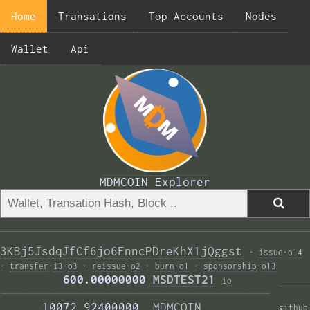
Home
Transations
Top Accounts
Nodes
Wallet
Api
MDMCOIN Explorer
3KBj5JsdqJfCf6jo6FnncPDreKhX1jQggst
·
issue
·
o14
·
transfer
·
i3
·
o3
·
reissue
·
o2
·
burn
·
o1
·
sponsorship
·
o13
         600.00000000 
MSDTEST21
i
o
——————————————————————————————————————— 
      10072.92400000  
MDMCOIN
github