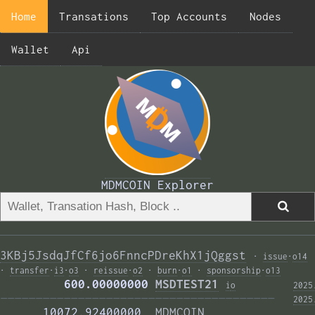
Home
Transations
Top Accounts
Nodes
Wallet
Api
MDMCOIN Explorer
3KBj5JsdqJfCf6jo6FnncPDreKhX1jQggst
·
issue
·
o14
·
transfer
·
i3
·
o3
·
reissue
·
o2
·
burn
·
o1
·
sponsorship
·
o13
         600.00000000 
MSDTEST21
i
o
2025
——————————————————————————————————————— 
2025
      10072.92400000  
MDMCOIN