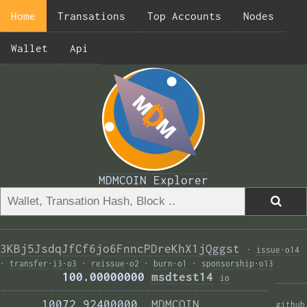
Home
Transations
Top Accounts
Nodes
Wallet
Api
MDMCOIN Explorer
3KBj5JsdqJfCf6jo6FnncPDreKhX1jQggst
·
issue
·
o14
·
transfer
·
i3
·
o3
·
reissue
·
o2
·
burn
·
o1
·
sponsorship
·
o13
         100.00000000 
msdtest14
i
o
——————————————————————————————————————— 
      10072.92400000  
MDMCOIN
github