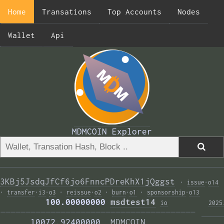
Home
Transations
Top Accounts
Nodes
Wallet
Api
MDMCOIN Explorer
3KBj5JsdqJfCf6jo6FnncPDreKhX1jQggst
·
issue
·
o14
·
transfer
·
i3
·
o3
·
reissue
·
o2
·
burn
·
o1
·
sponsorship
·
o13
         100.00000000 
msdtest14
i
o
2025
——————————————————————————————————————— 
      10072.92400000  
MDMCOIN