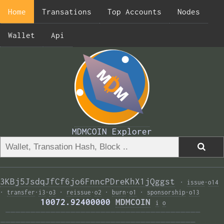
Home
Transations
Top Accounts
Nodes
Wallet
Api
MDMCOIN Explorer
3KBj5JsdqJfCf6jo6FnncPDreKhX1jQggst
·
issue
·
o14
·
transfer
·
i3
·
o3
·
reissue
·
o2
·
burn
·
o1
·
sponsorship
·
o13
        10072.92400000 
MDMCOIN
i
o
———————————————————————————————————————  
——————————————————————————————————————— 