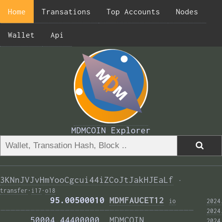
Home
Transations
Top Accounts
Nodes
Wallet
Api
MDMCOIN Explorer
3KNnJVJvHmYooCgcui44iZCoJtJakHJEaLf
·
transfer
·
i17
·
o18
          95.00500010 
MDMFAUCET12
i
o
2024
——————————————————————————————————————— 
2024
      50004.44400000  
MDMCOIN
2024